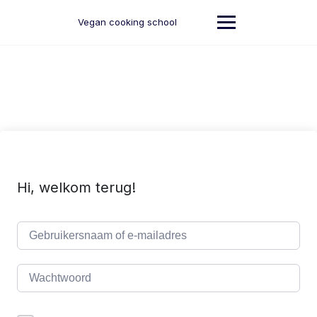
Ga
naar
Vegan cooking school
de
inhoud
Hi, welkom terug!