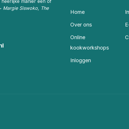
 heerlijke manier één of
 ~
Margie Siswoko, The
Home
I
Over ons
E
Online
C
nl
kookworkshops
Inloggen