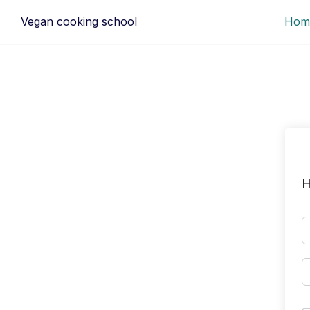
Ga
Vegan cooking school
Hom
naar
de
inhoud
H