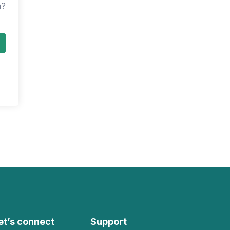
n?
et’s connect
Support