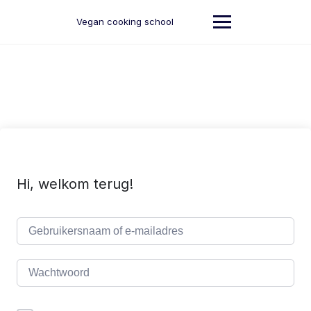
Ga
naar
Vegan cooking school
de
inhoud
Hi, welkom terug!