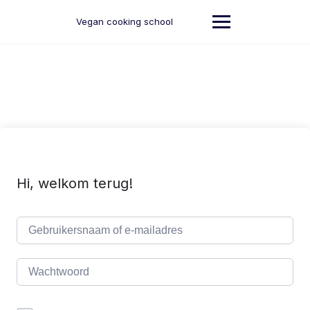
Ga
naar
Vegan cooking school
de
inhoud
Hi, welkom terug!