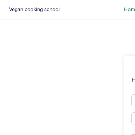
Ga
Vegan cooking school
Hom
naar
de
inhoud
H