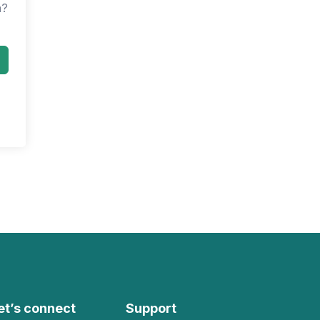
n?
et’s connect
Support