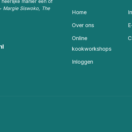
 heerlijke manier één of
 ~
Margie Siswoko, The
Home
I
Over ons
E
Online
C
nl
kookworkshops
Inloggen