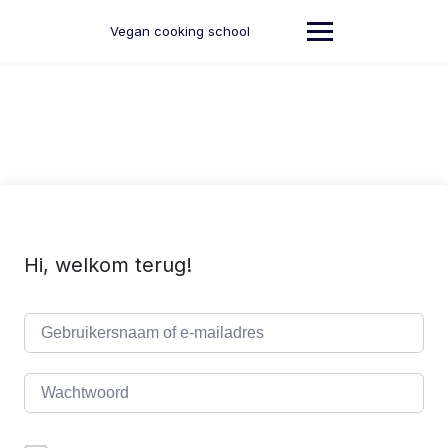
Ga
naar
Vegan cooking school
de
inhoud
Hi, welkom terug!