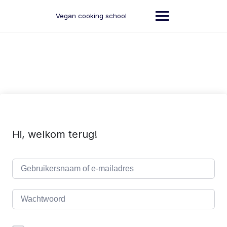
Ga
naar
Vegan cooking school
de
inhoud
Hi, welkom terug!