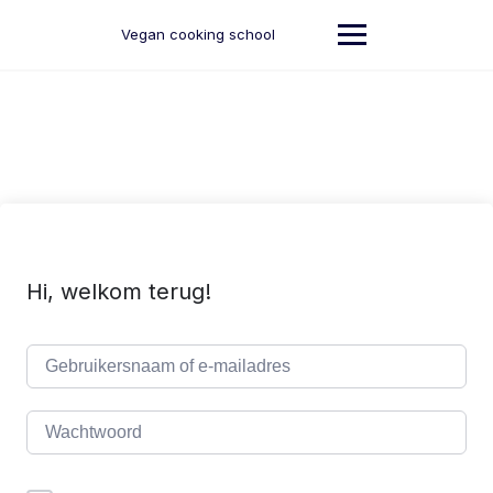
Ga
naar
Vegan cooking school
de
inhoud
Hi, welkom terug!