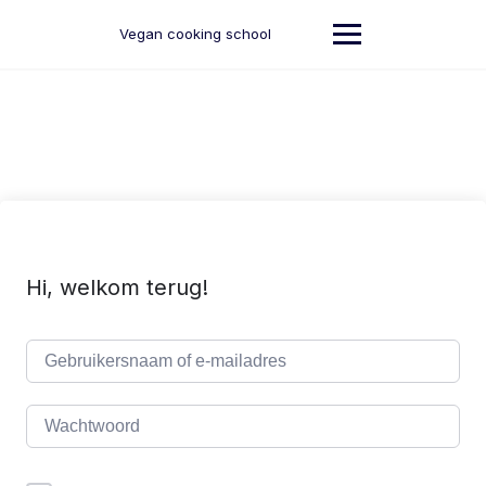
Ga
naar
Vegan cooking school
de
inhoud
Hi, welkom terug!