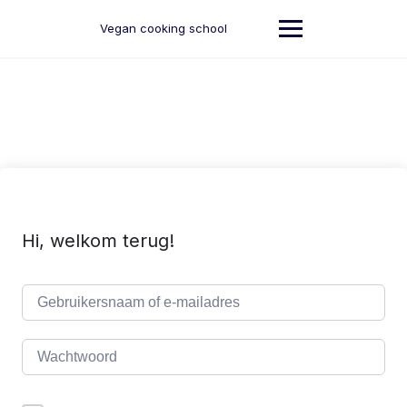
Ga
naar
Vegan cooking school
de
inhoud
Hi, welkom terug!