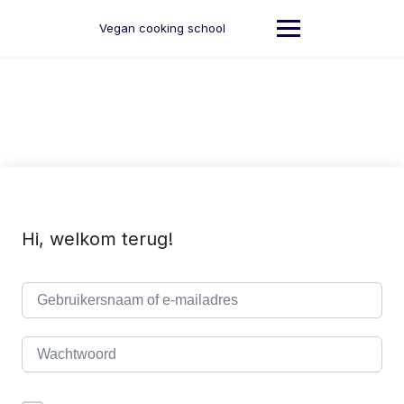
Ga
naar
Vegan cooking school
de
inhoud
Hi, welkom terug!