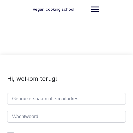
Ga
naar
Vegan cooking school
de
inhoud
Hi, welkom terug!