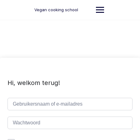
Ga
naar
Vegan cooking school
de
inhoud
Hi, welkom terug!