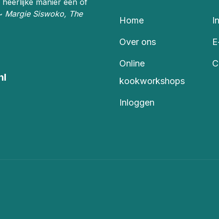
 heerlijke manier één of
 ~
Margie Siswoko, The
Home
I
Over ons
E
Online
C
nl
kookworkshops
Inloggen