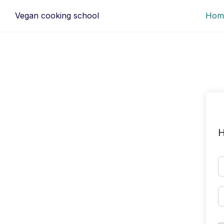
Ga
Vegan cooking school
Hom
naar
de
inhoud
H