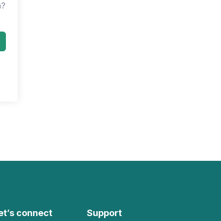
n?
et’s connect
Support