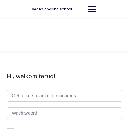
Ga
naar
Vegan cooking school
de
inhoud
Hi, welkom terug!