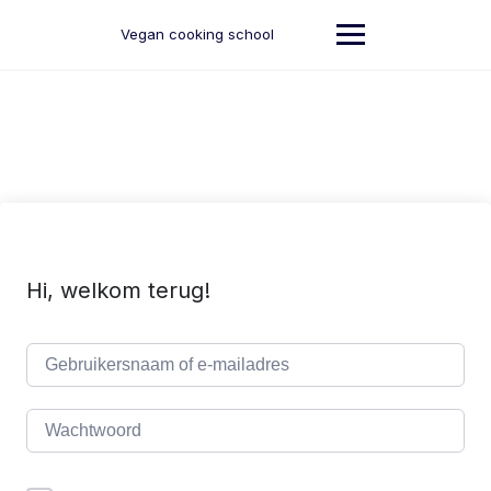
Ga
naar
Vegan cooking school
de
inhoud
Hi, welkom terug!