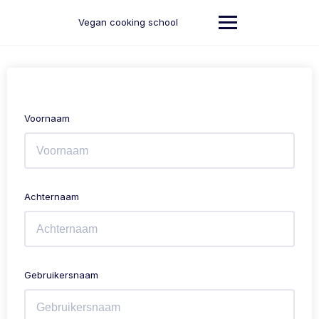
Ga
naar
Vegan cooking school
de
inhoud
Voornaam
Achternaam
Gebruikersnaam